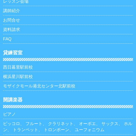
レッスン会場
講師紹介
お問合せ
資料請求
FAQ
貸練習室
西日暮里駅前校
横浜星川駅前校
モザイクモール港北センター北駅前校
開講楽器
ピアノ
ピッコロ
、
フルート
、
クラリネット
、
オーボエ
、
サックス
、
ホル
ン
、
トランペット
、
トロンボーン
、
ユーフォニウム